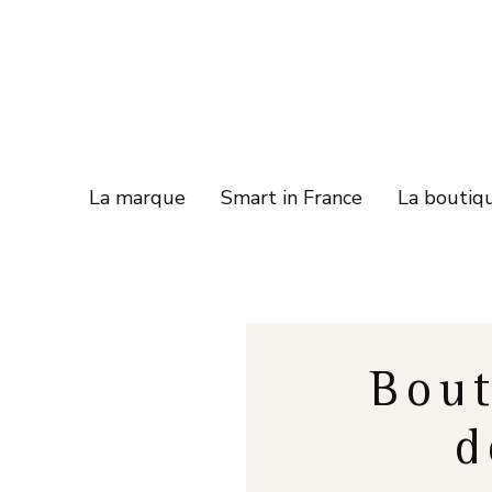
La marque
Smart in France
La boutiq
Bout
d