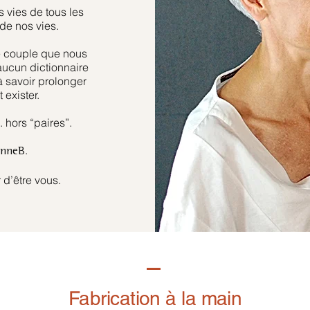
 vies de tous les
de nos vies.
e couple que nous
aucun dictionnaire
à savoir prolonger
 exister.
hors “paires”.
.
anneB
 d’être vous.
Fabrication à la main