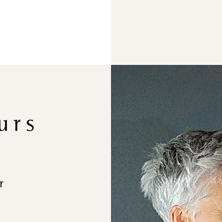
urs
r