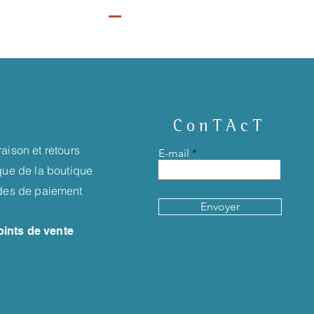
ConTAcT
raison et retours
E-mail
ique de la boutique
es de paiement
Envoyer
oints de vente