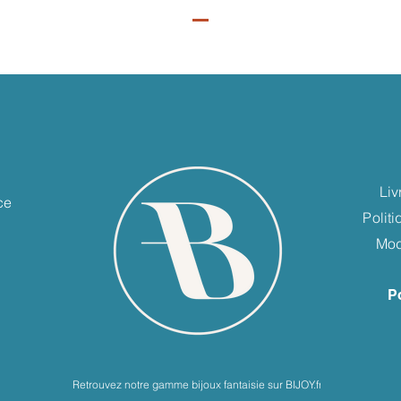
e
Liv
ce
Polit
Mod
P
Retrouvez notre gamme bijoux fantaisie sur BIJOY.fr