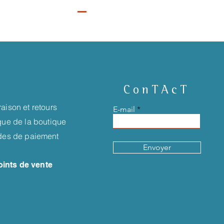
ConTAcT
raison et retours
E-mail
ique de la boutique
es de paiement
Envoyer
oints de vente