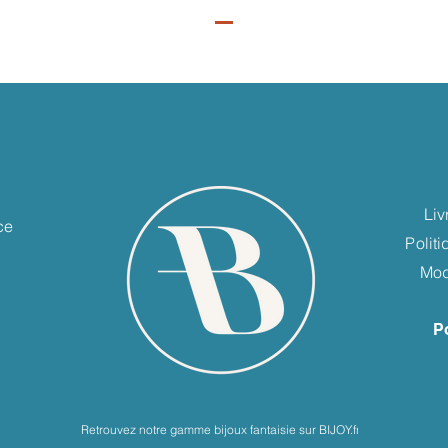
e
Liv
ce
Polit
Mod
P
Retrouvez notre gamme bijoux fantaisie sur BIJOY.fr