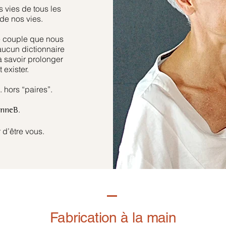
 vies de tous les
de nos vies.
e couple que nous
aucun dictionnaire
à savoir prolonger
 exister.
hors “paires”.
.
anneB
 d’être vous.
Fabrication à la main