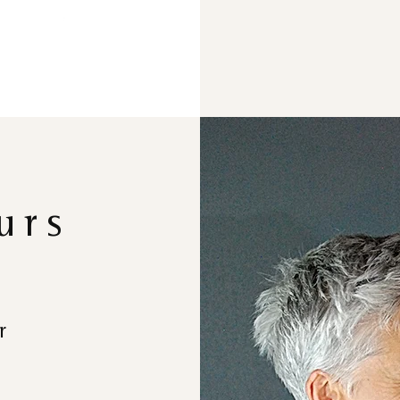
urs
r