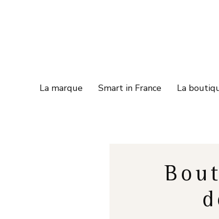
La marque
Smart in France
La boutiq
Bout
d