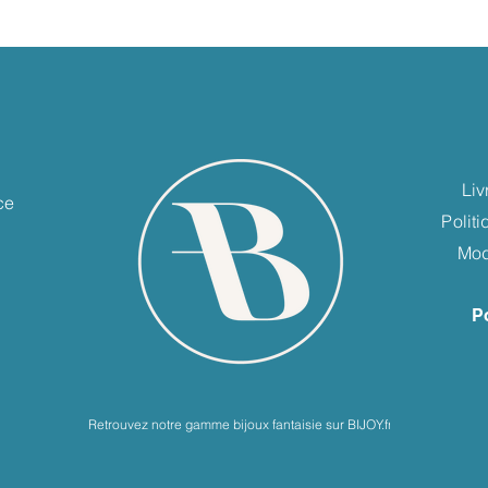
e
Liv
ce
Polit
Mod
P
Retrouvez notre gamme bijoux fantaisie sur BIJOY.fr