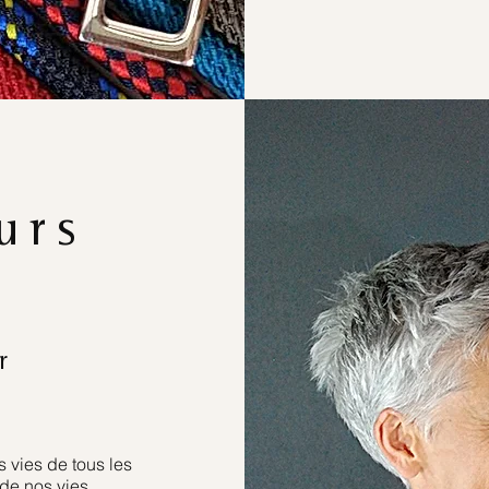
urs
r
 vies de tous les
de nos vies.