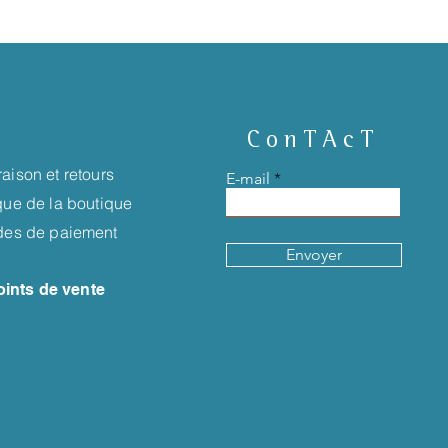
ConTAcT
raison et retours
E-mail
ique de la boutique
es de paiement
Envoyer
oints de vente