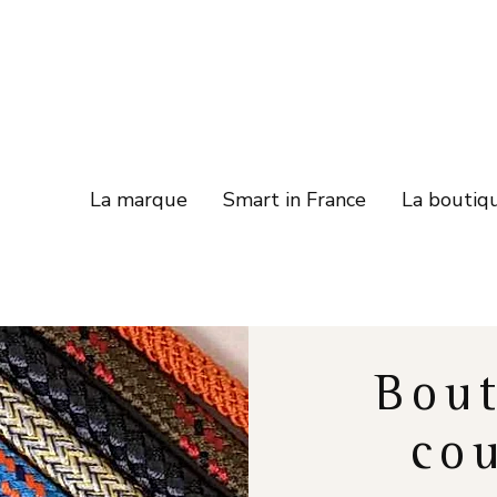
La marque
Smart in France
La boutiq
Bout
cou