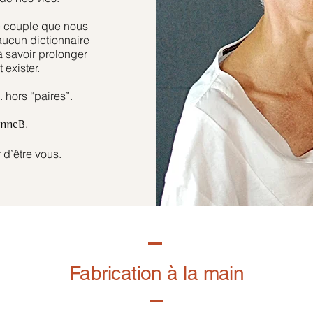
e couple que nous
aucun dictionnaire
à savoir prolonger
 exister.
hors “paires”.
.
anneB
 d’être vous.
Fabrication à la main