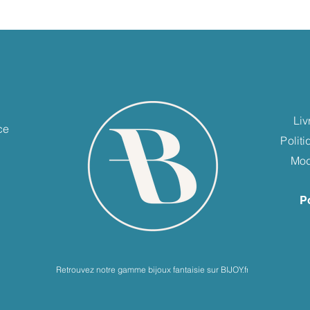
e
Liv
ce
Polit
Mod
P
Retrouvez notre gamme bijoux fantaisie sur BIJOY.fr