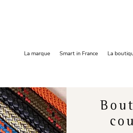
La marque
Smart in France
La boutiq
Bout
cou