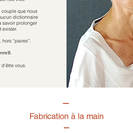
e couple que nous
aucun dictionnaire
à savoir prolonger
 exister.
hors “paires”.
.
anneB
 d’être vous.
Fabrication à la main