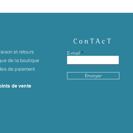
ConTAcT
raison et retours
E-mail
ique de la boutique
es de paiement
Envoyer
oints de vente