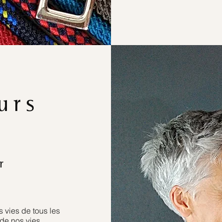
urs
r
 vies de tous les
de nos vies.