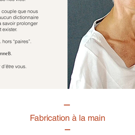
e couple que nous
aucun dictionnaire
à savoir prolonger
 exister.
hors “paires”.
.
anneB
 d’être vous.
Fabrication à la main