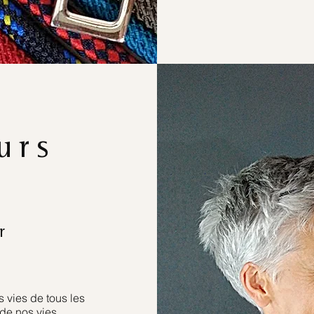
urs
r
 vies de tous les
de nos vies.