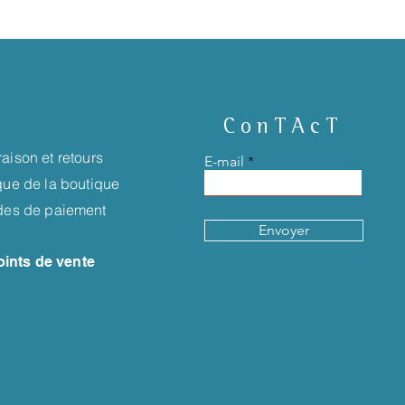
ConTAcT
raison et retours
E-mail
ique de la boutique
es de paiement
Envoyer
oints de vente