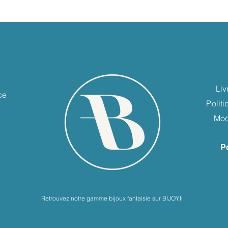
e
Liv
ce
Polit
Mod
P
Retrouvez notre gamme bijoux fantaisie sur BIJOY.fr