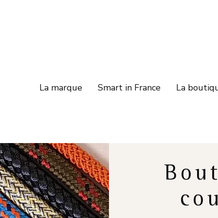
La marque
Smart in France
La boutiq
Bout
cou