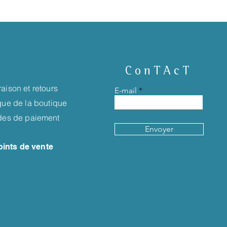
ConTAcT
raison et retours
E-mail
ique de la boutique
es de paiement
Envoyer
oints de vente