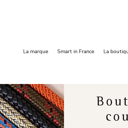
La marque
Smart in France
La boutiq
Bout
cou