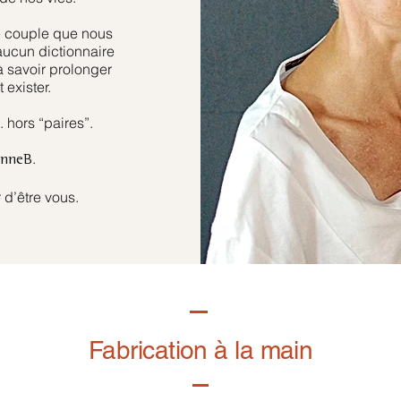
e couple que nous
aucun dictionnaire
à savoir prolonger
 exister.
hors “paires”.
.
anneB
 d’être vous.
Fabrication à la main