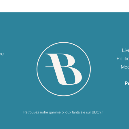
e
Liv
ce
Polit
Mod
P
Retrouvez notre gamme bijoux fantaisie sur BIJOY.fr