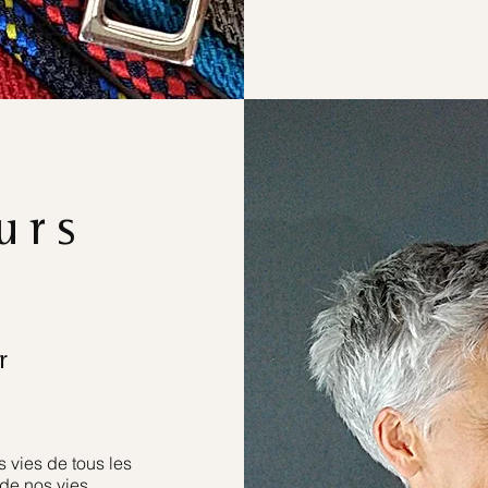
urs
r
 vies de tous les
de nos vies.