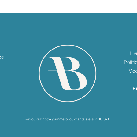
e
Liv
ce
Polit
Mod
P
Retrouvez notre gamme bijoux fantaisie sur BIJOY.fr