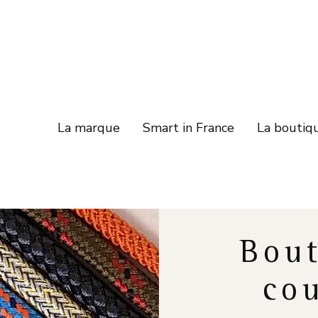
La marque
Smart in France
La boutiq
Bout
cou