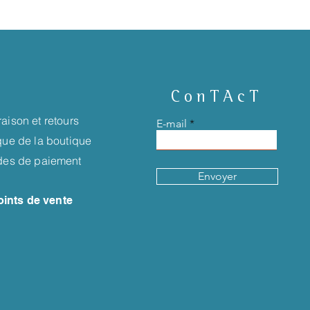
ConTAcT
raison et retours
E-mail
ique de la boutique
es de paiement
Envoyer
oints de vente