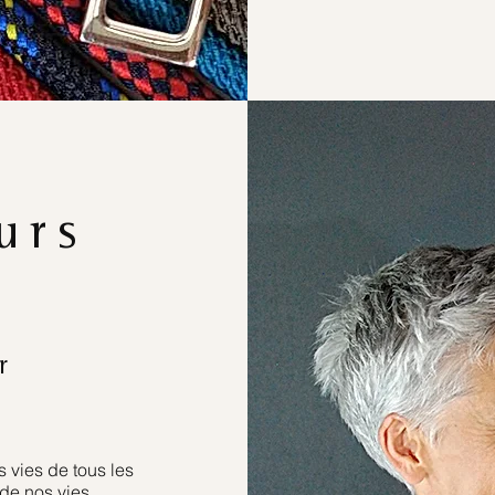
urs
r
 vies de tous les
de nos vies.