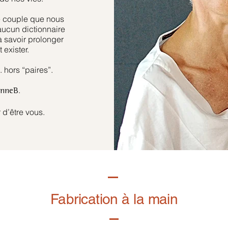
e couple que nous
aucun dictionnaire
à savoir prolonger
 exister.
hors “paires”.
.
anneB
 d’être vous.
Fabrication à la main