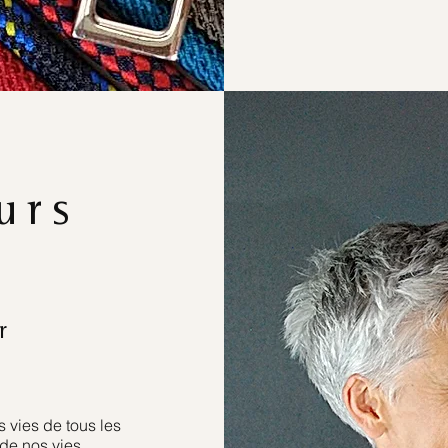
urs
r
 vies de tous les
de nos vies.