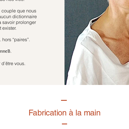
e couple que nous
aucun dictionnaire
à savoir prolonger
 exister.
hors “paires”.
.
anneB
 d’être vous.
Fabrication à la main