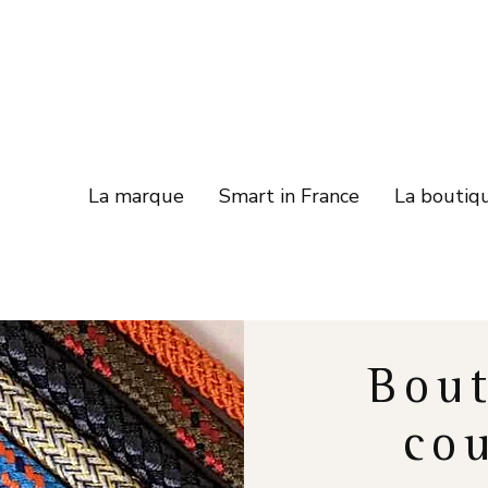
La marque
Smart in France
La boutiq
Bout
cou