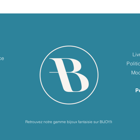
e
Liv
ce
Polit
Mod
P
Retrouvez notre gamme bijoux fantaisie sur BIJOY.fr