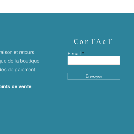
ConTAcT
raison et retours
E-mail
ique de la boutique
es de paiement
Envoyer
oints de vente