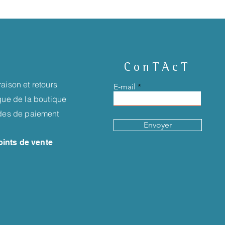
ConTAcT
raison et retours
E-mail
ique de la boutique
es de paiement
Envoyer
oints de vente