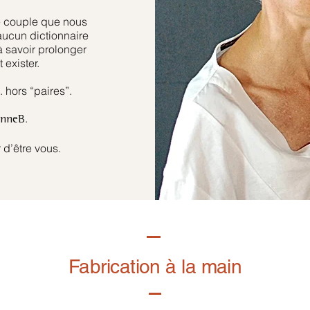
e couple que nous
aucun dictionnaire
à savoir prolonger
 exister.
hors “paires”.
.
anneB
 d’être vous.
Fabrication à la main