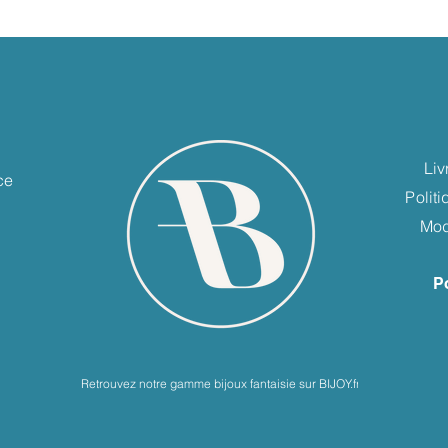
e
Liv
ce
Polit
Mod
P
Retrouvez notre gamme bijoux fantaisie sur BIJOY.fr