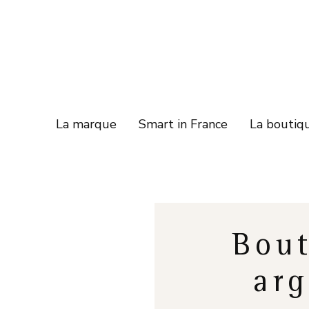
La marque
Smart in France
La boutiq
Bout
arg