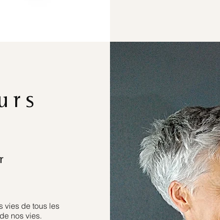
urs
r
 vies de tous les
de nos vies.