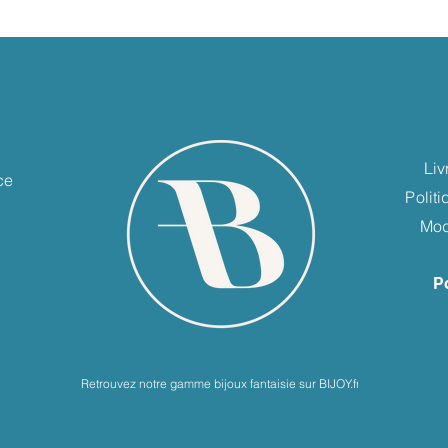
e
Liv
ce
Polit
Mod
P
Retrouvez notre gamme bijoux fantaisie sur BIJOY.fr