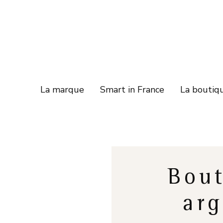
La marque
Smart in France
La boutiq
Bout
arg