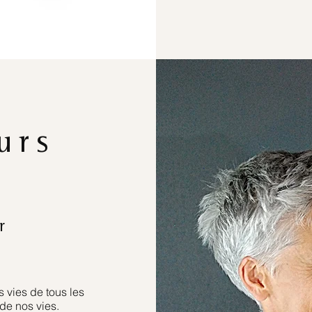
urs
r
 vies de tous les
de nos vies.