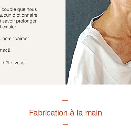
e couple que nous
aucun dictionnaire
à savoir prolonger
 exister.
hors “paires”.
.
anneB
 d’être vous.
Fabrication à la main