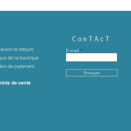
ConTAcT
raison et retours
E-mail
ique de la boutique
es de paiement
Envoyer
oints de vente