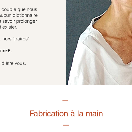
e couple que nous
aucun dictionnaire
à savoir prolonger
 exister.
hors “paires”.
.
anneB
 d’être vous.
Fabrication à la main