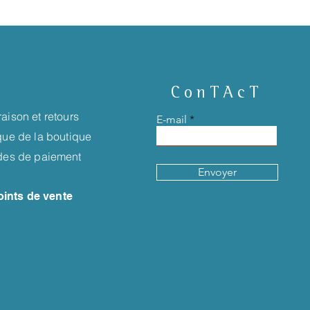
ConTAcT
raison et retours
E-mail
ique de la boutique
es de paiement
Envoyer
oints de vente