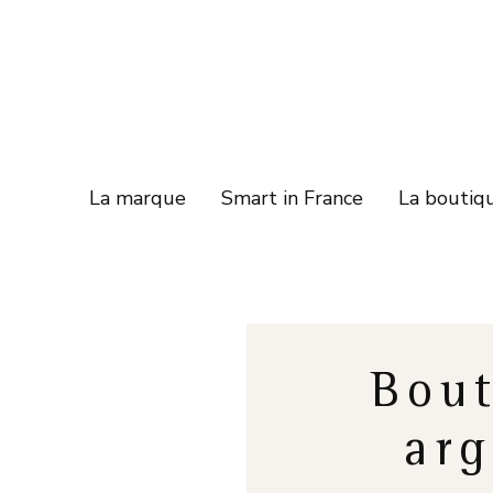
La marque
Smart in France
La boutiq
Bout
arg