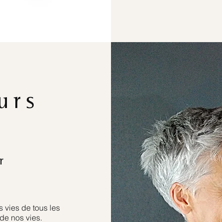
urs
r
 vies de tous les
de nos vies.