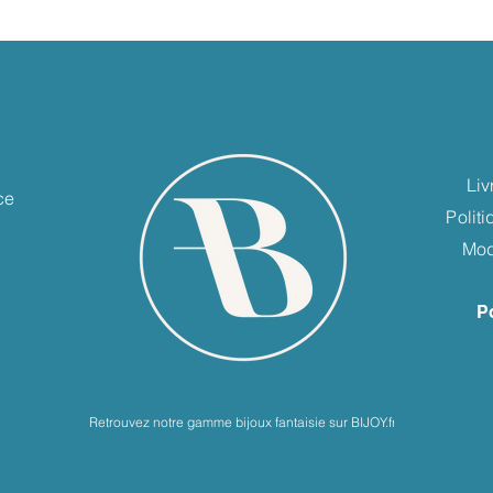
e
Liv
ce
Polit
Mod
P
Retrouvez notre gamme bijoux fantaisie sur BIJOY.fr