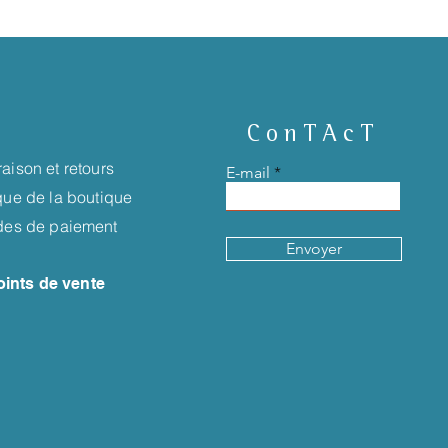
ConTAcT
raison et retours
E-mail
ique de la boutique
es de paiement
Envoyer
oints de vente