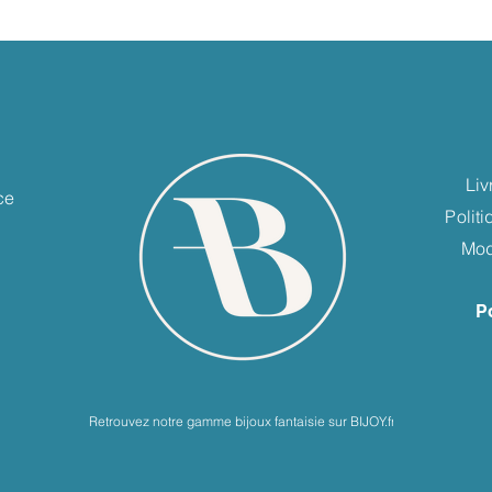
e
Liv
ce
Polit
Mod
P
Retrouvez notre gamme bijoux fantaisie sur BIJOY.fr