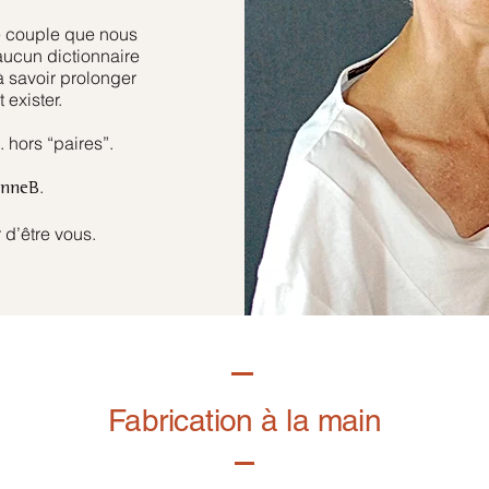
e couple que nous
aucun dictionnaire
à savoir prolonger
 exister.
hors “paires”.
.
anneB
 d’être vous.
Fabrication à la main