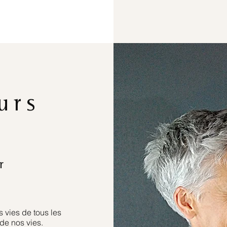
urs
r
 vies de tous les
de nos vies.