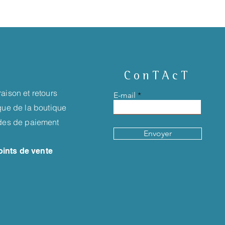
ConTAcT
raison et retours
E-mail
ique de la boutique
es de paiement
Envoyer
oints de vente