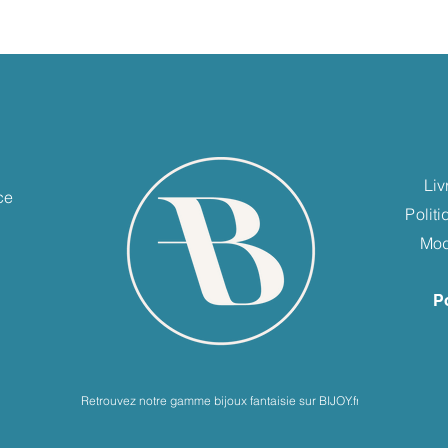
e
Liv
ce
Polit
Mod
P
Retrouvez notre gamme bijoux fantaisie sur BIJOY.fr