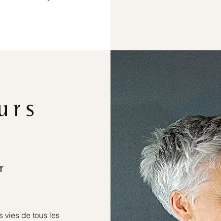
urs
r
 vies de tous les