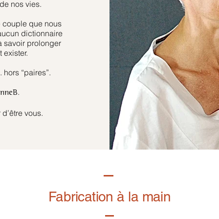
de nos vies.
e couple que nous
aucun dictionnaire
à savoir prolonger
 exister.
hors “paires”.
.
anneB
 d’être vous.
Fabrication à la main