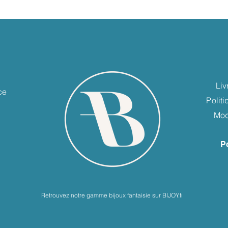
e
Liv
ce
Polit
Mod
P
Retrouvez notre gamme bijoux fantaisie sur BIJOY.fr