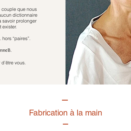
e couple que nous
aucun dictionnaire
à savoir prolonger
 exister.
hors “paires”.
.
anneB
 d’être vous.
Fabrication à la main