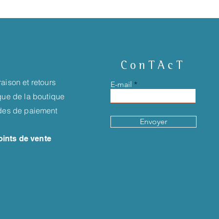
ConTAcT
raison et retours
E-mail
ique de la boutique
es de paiement
Envoyer
oints de vente