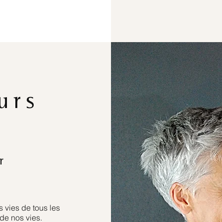
urs
r
 vies de tous les
de nos vies.